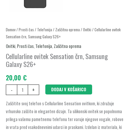
Cellularline
Domov
/
Prosti čas
/
Telefonija
/
Zaščitna oprema
/
Ovitki
/ Cellularline ovitek
Sensation črn, Samsung Galaxy S26+
ovitek
Sensation
Ovitki
,
Prosti čas
,
Telefonija
,
Zaščitna oprema
črn,
Cellularline ovitek Sensation črn, Samsung
Samsung
Galaxy S26+
Galaxy
20,00
€
S26+
količina
-
+
DODAJ V KOŠARICO
Zaščitite svoj telefon s Cellularline Sensation ovitkom, ki združuje
vrhunsko zaščito in eleganten dizajn. Ta silikonski ovitek se popolnoma
prilega vašemu pametnemu telefonu ter varuje njegove vogale, robove
in vrata pred vsakodnevnimi udarci in praskami. Izdelan iz materiala, ki