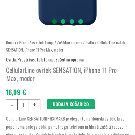
CellularLine
Domov
/
Prosti čas
/
Telefonija
/
Zaščitna oprema
/
Ovitki
/ CellularLine ovitek
SENSATION, iPhone 11 Pro Max, moder
ovitek
SENSATION,
Ovitki
,
Prosti čas
,
Telefonija
,
Zaščitna oprema
iPhone
CellularLine ovitek SENSATION, iPhone 11 Pro
11
Max, moder
Pro
16,09
€
Max,
moder
-
+
DODAJ V KOŠARICO
količina
CellularLine SENSATIONIPHXIMAXB je eleganten silikonski ovitek, ki se
popolnoma prilega obliki pametnega telefona in hkrati zaščiti robove in
njegov zadnji del. Ovitek je izdelan iz materiala, ki je mehak in prijeten na