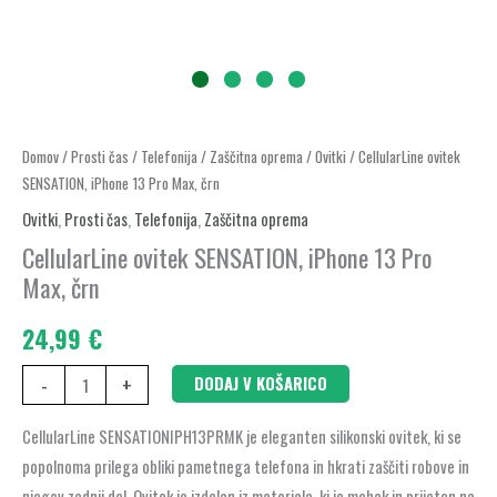
CellularLine
Domov
/
Prosti čas
/
Telefonija
/
Zaščitna oprema
/
Ovitki
/ CellularLine ovitek
SENSATION, iPhone 13 Pro Max, črn
ovitek
SENSATION,
Ovitki
,
Prosti čas
,
Telefonija
,
Zaščitna oprema
iPhone
CellularLine ovitek SENSATION, iPhone 13 Pro
13
Max, črn
Pro
24,99
€
Max,
črn
-
+
DODAJ V KOŠARICO
količina
CellularLine SENSATIONIPH13PRMK je eleganten silikonski ovitek, ki se
popolnoma prilega obliki pametnega telefona in hkrati zaščiti robove in
njegov zadnji del. Ovitek je izdelan iz materiala, ki je mehak in prijeten na