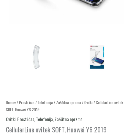
CellularLine
Domov
/
Prosti čas
/
Telefonija
/
Zaščitna oprema
/
Ovitki
/ CellularLine ovitek
SOFT, Huawei Y6 2019
ovitek
SOFT,
Ovitki
,
Prosti čas
,
Telefonija
,
Zaščitna oprema
Huawei
CellularLine ovitek SOFT, Huawei Y6 2019