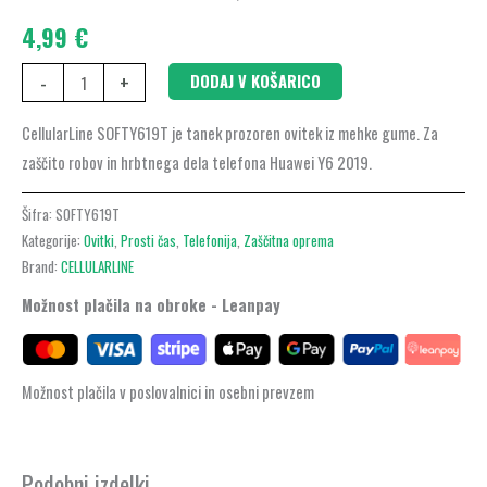
Y6
4,99
€
2019
količina
-
+
DODAJ V KOŠARICO
CellularLine SOFTY619T je tanek prozoren ovitek iz mehke gume. Za
zaščito robov in hrbtnega dela telefona Huawei Y6 2019.
Šifra:
SOFTY619T
Kategorije:
Ovitki
,
Prosti čas
,
Telefonija
,
Zaščitna oprema
Brand:
CELLULARLINE
Možnost plačila na obroke - Leanpay
Možnost plačila v poslovalnici in osebni prevzem
Podobni izdelki