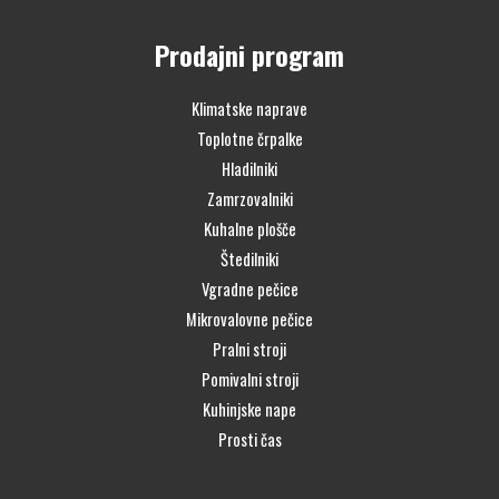
Prodajni program
Klimatske naprave
Toplotne črpalke
Hladilniki
Zamrzovalniki
Kuhalne plošče
Štedilniki
Vgradne pečice
Mikrovalovne pečice
Pralni stroji
Pomivalni stroji
Kuhinjske nape
Prosti čas