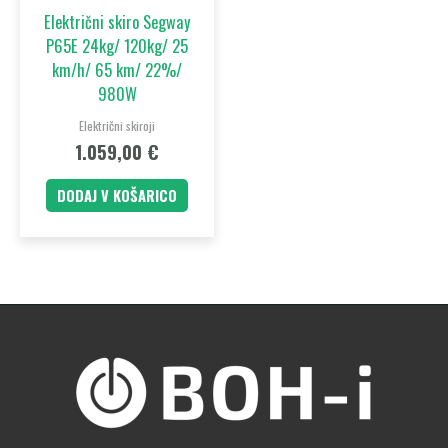
Električni skiro Segway
P65E 24kg/ 120kg/ 25
km/h/ 65 km/ 22%/
980W
Električni skiroji
1.059,00
€
DODAJ V KOŠARICO