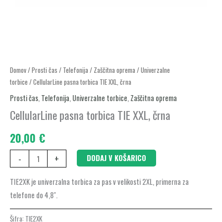
CellularLine
Domov
/
Prosti čas
/
Telefonija
/
Zaščitna oprema
/
Univerzalne
torbice
/ CellularLine pasna torbica TIE XXL, črna
pasna
torbica
Prosti čas
,
Telefonija
,
Univerzalne torbice
,
Zaščitna oprema
TIE
CellularLine pasna torbica TIE XXL, črna
XXL,
20,00
€
črna
količina
-
+
DODAJ V KOŠARICO
TIE2XK je univerzalna torbica za pas v velikosti 2XL, primerna za
telefone do 4,8″.
Šifra:
TIE2XK