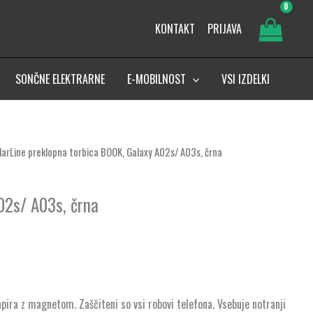
KONTAKT
PRIJAVA
SONČNE ELEKTRARNE
E-MOBILNOST
VSI IZDELKI
ularLine preklopna torbica BOOK, Galaxy A02s/ A03s, črna
02s/ A03s, črna
pira z magnetom. Zaščiteni so vsi robovi telefona. Vsebuje notranji