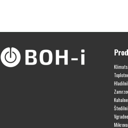
Prod
Klimats
Toplotn
Hladilni
Zamrzov
Kuhalne
Štedilni
Vgradne
Mikrova