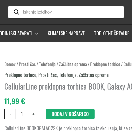
Products
search
ODINJSKI APARATI
KLIMATSKE NAPRAVE
TOPLOTNE ČRPALKE
CellularLine
Domov
/
Prosti čas
/
Telefonija
/
Zaščitna oprema
/
Preklopne torbice
/ Cell
preklopna
Preklopne torbice
,
Prosti čas
,
Telefonija
,
Zaščitna oprema
torbica
CellularLine preklopna torbica BOOK, Galaxy A
BOOK,
Galaxy
11,99
€
A02s/
-
+
DODAJ V KOŠARICO
A03s,
črna
CellularLine BOOK3GALA02SK je preklopna torbica iz eko usnja, ki se za