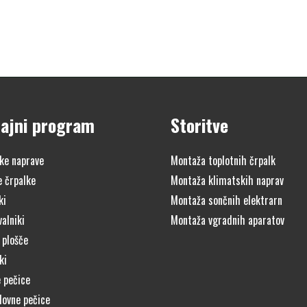
ajni program
Storitve
ke naprave
Montaža toplotnih črpalk
e črpalke
Montaža klimatskih naprav
ki
Montaža sončnih elektrarn
alniki
Montaža vgradnih aparatov
 plošče
ki
 pečice
lovne pečice