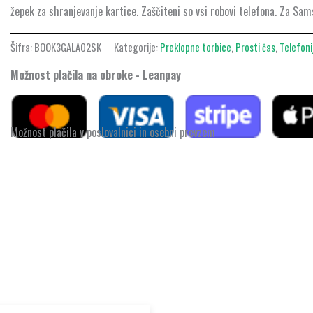
količina
žepek za shranjevanje kartice. Zaščiteni so vsi robovi telefona. Za 
Šifra:
BOOK3GALA02SK
Kategorije:
Preklopne torbice
,
Prosti čas
,
Telefoni
Možnost plačila na obroke - Leanpay
Možnost plačila v poslovalnici in osebni prevzem