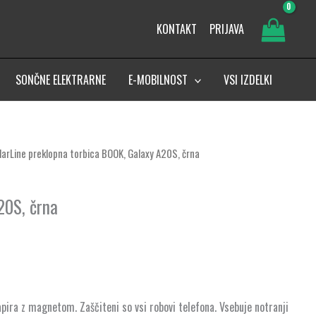
KONTAKT
PRIJAVA
SONČNE ELEKTRARNE
E-MOBILNOST
VSI IZDELKI
ularLine preklopna torbica BOOK, Galaxy A20S, črna
20S, črna
pira z magnetom. Zaščiteni so vsi robovi telefona. Vsebuje notranji