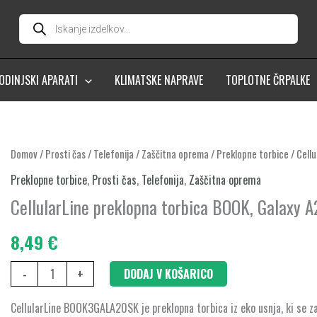
Products
search
ODINJSKI APARATI
KLIMATSKE NAPRAVE
TOPLOTNE ČRPALKE
CellularLine
Domov
/
Prosti čas
/
Telefonija
/
Zaščitna oprema
/
Preklopne torbice
/ Cell
preklopna
Preklopne torbice
,
Prosti čas
,
Telefonija
,
Zaščitna oprema
torbica
CellularLine preklopna torbica BOOK, Galaxy A
BOOK,
Galaxy
8,49
€
A20S,
-
+
DODAJ V KOŠARICO
črna
količina
CellularLine BOOK3GALA20SK je preklopna torbica iz eko usnja, ki se za