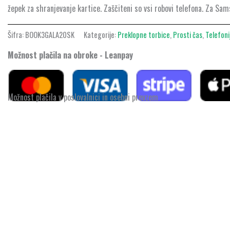
žepek za shranjevanje kartice. Zaščiteni so vsi robovi telefona. Za Sa
Šifra:
BOOK3GALA20SK
Kategorije:
Preklopne torbice
,
Prosti čas
,
Telefoni
Možnost plačila na obroke - Leanpay
Možnost plačila v poslovalnici in osebni prevzem