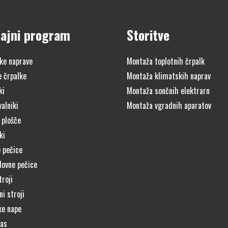
ajni program
Storitve
ke naprave
Montaža toplotnih črpalk
e črpalke
Montaža klimatskih naprav
ki
Montaža sončnih elektrarn
alniki
Montaža vgradnih aparatov
 plošče
ki
 pečice
lovne pečice
troji
i stroji
ke nape
čas