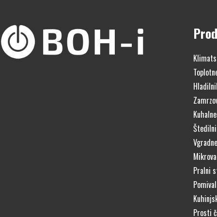
Prod
Klimats
Toplotn
Hladilni
Zamrzov
Kuhalne
Štedilni
Vgradne
Mikrova
Pralni s
Pomivaln
Kuhinjs
Prosti 