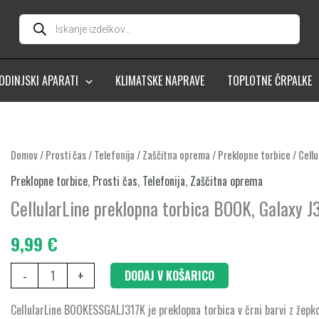
Products
search
ODINJSKI APARATI
KLIMATSKE NAPRAVE
TOPLOTNE ČRPALKE
CellularLine
Domov
/
Prosti čas
/
Telefonija
/
Zaščitna oprema
/
Preklopne torbice
/ Cell
preklopna
Preklopne torbice
,
Prosti čas
,
Telefonija
,
Zaščitna oprema
torbica
CellularLine preklopna torbica BOOK, Galaxy J3
BOOK,
Galaxy
9,99
€
J3
-
+
DODAJ V KOŠARICO
2017,
črna
CellularLine BOOKESSGALJ317K je preklopna torbica v črni barvi z žepko