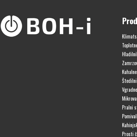
Prod
Klimats
Toplotn
Hladilni
Zamrzov
Kuhalne
Štedilni
Vgradne
Mikrova
Pralni s
Pomivaln
Kuhinjs
Prosti 