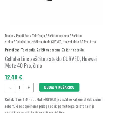
CellularLine
Domov
/
Prosti čas
/
Telefonija
/
Zaščitna oprema
/
Zaščitna
stekla
/ CellularLine zaščitno steklo CURVED, Huawei Mate 40 Pro, črno
zaščitno
steklo
Prosti čas
,
Telefonija
,
Zaščitna oprema
,
Zaščitna stekla
CURVED,
CellularLine zaščitno steklo CURVED, Huawei
Huawei
Mate 40 Pro, črno
Mate
12,49
€
40
Pro,
-
+
DODAJ V KOŠARICO
črno
količina
CellularLine TEMPGCUMATE40PROK je zaščitno kaljeno steklo s črnim
robom, ki se popolnoma prilega obliki pametnega telefona in je
združljivo z ovitki. Za Huawei Mate 40 Pro.