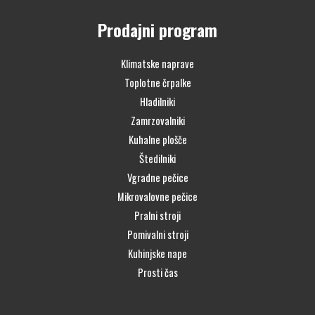
Prodajni program
Klimatske naprave
Toplotne črpalke
Hladilniki
Zamrzovalniki
Kuhalne plošče
Štedilniki
Vgradne pečice
Mikrovalovne pečice
Pralni stroji
Pomivalni stroji
Kuhinjske nape
Prosti čas