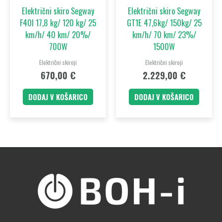
Električni skiro Segway
Električni skiro Segway
F40I 17,8 kg/ 120 kg/ 25
GT1E 47,6kg/ 150kg/ 25
km/h/ 40 km/ 20%/
km/h/ 70 km/ 23%/
700W
1500W
Električni skiroji
Električni skiroji
670,00
€
2.229,00
€
DODAJ V KOŠARICO
DODAJ V KOŠARICO