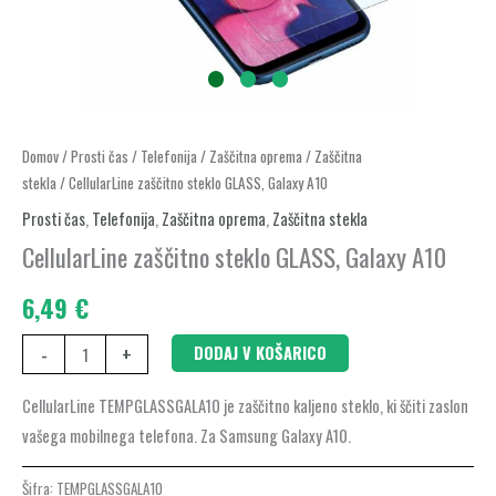
CellularLine
Domov
/
Prosti čas
/
Telefonija
/
Zaščitna oprema
/
Zaščitna
stekla
/ CellularLine zaščitno steklo GLASS, Galaxy A10
zaščitno
steklo
Prosti čas
,
Telefonija
,
Zaščitna oprema
,
Zaščitna stekla
GLASS,
CellularLine zaščitno steklo GLASS, Galaxy A10
Galaxy
6,49
€
A10
količina
-
+
DODAJ V KOŠARICO
CellularLine TEMPGLASSGALA10 je zaščitno kaljeno steklo, ki ščiti zaslon
vašega mobilnega telefona. Za Samsung Galaxy A10.
Šifra:
TEMPGLASSGALA10