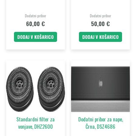
Dodatni pribor
Dodatni pribor
60,00
€
50,00
€
DODAJ V KOŠARICO
DODAJ V KOŠARICO
Standardni filter za
Dodatni pribor za nape,
vonjave, DHZ2600
Črna, DSZ4686