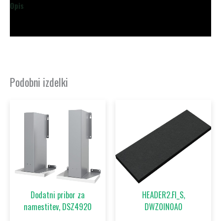
Opis
Dodatne podrobnosti
Podobni izdelki
Dodatni pribor za
HEADER2.FI_S,
namestitev, DSZ4920
DWZ0IN0A0