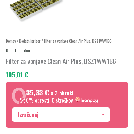
Filter
Domov
/
Dodatni pribor
/ Filter za vonjave Clean Air Plus, DSZ1WW1B6
za
Dodatni pribor
vonjave
Filter za vonjave Clean Air Plus, DSZ1WW1B6
Clean
105,01
€
Air
Plus,
DSZ1WW1B6
35,33 €
x 3 obroki
količina
0% obresti, 0 stroškov
Izračunaj