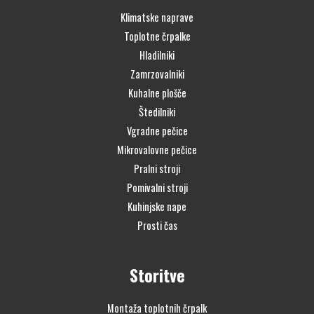
Klimatske naprave
Toplotne črpalke
Hladilniki
Zamrzovalniki
Kuhalne plošče
Štedilniki
Vgradne pečice
Mikrovalovne pečice
Pralni stroji
Pomivalni stroji
Kuhinjske nape
Prosti čas
Storitve
Montaža toplotnih črpalk