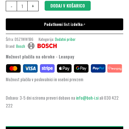
-
+
DODAJ V KOŠARICO
Podatkovni list izdelka
↗
Šifra:
DSZ1WW1B6
Kategorija:
Dodatni pribor
Brand:
Bosch
Možnost plačila na obroke - Leanpay
Možnost plačila v poslovalnici in osebni prevzem
Dobava: 3-5 dni oziroma preveri dobavo na
info@boh-i.si
ali 030 422
222