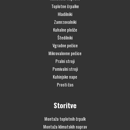
Toplotne črpalke
Hladilniki
Zamrzovalniki
Kuhalne plošče
Štedilniki
Vgradne pečice
Mikrovalovne pečice
Pralni stroji
Pomivalni stroji
Kuhinjske nape
Prosti čas
Storitve
Montaža toplotnih črpalk
Montaža klimatskih naprav