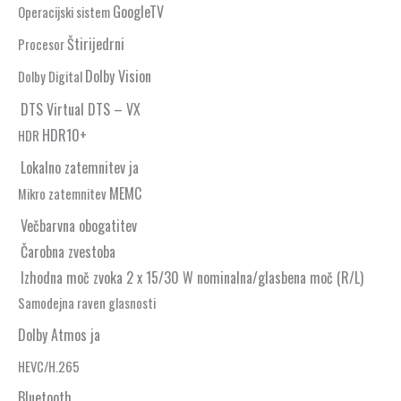
GoogleTV
Operacijski sistem
Štirijedrni
Procesor
Dolby Vision
Dolby Digital
DTS Virtual
DTS – VX
HDR10+
HDR
Lokalno zatemnitev
ja
MEMC
Mikro zatemnitev
Večbarvna obogatitev
Čarobna zvestoba
Izhodna moč zvoka
2 x 15/30 W nominalna/glasbena moč (R/L)
Samodejna raven glasnosti
Dolby Atmos
ja
HEVC/H.265
Bluetooth