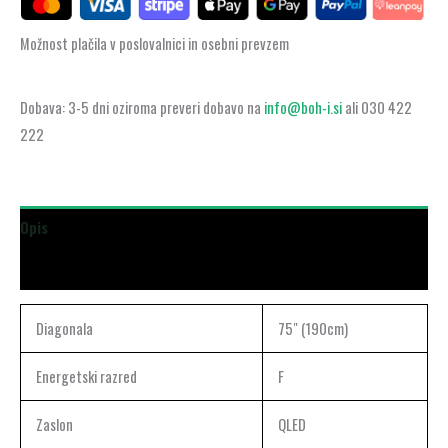
Možnost plačila v poslovalnici in osebni prevzem
Dobava: 3-5 dni oziroma preveri dobavo na
info@boh-i.si
ali 030 422
222
Opis
Dodatne podrobnosti
Diagonala
75″ (190cm)
Energetski razred
F
Zaslon
QLED