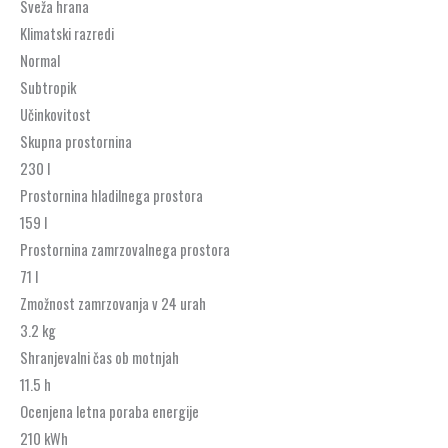
Sveža hrana
Klimatski razredi
Normal
Subtropik
Učinkovitost
Skupna prostornina
230 l
Prostornina hladilnega prostora
159 l
Prostornina zamrzovalnega prostora
71 l
Zmožnost zamrzovanja v 24 urah
3.2 kg
Shranjevalni čas ob motnjah
11.5 h
Ocenjena letna poraba energije
210 kWh