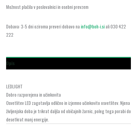
Možnost plačila v poslovalnici in osebni prevzem
Dobava: 3-5 dni oziroma preveri dobavo na
info@boh-i.si
ali 030 422
222
Opis
LEDLIGHT
Dobro razporejena in učinkovita
Osvetlitev LED zagotavlja odlično in izjemno učinkovito osvetlitev. Njena
življenjska doba je trikrat daljša od običajnih žarnic, poleg tega porabi do
desetkrat manj energije.