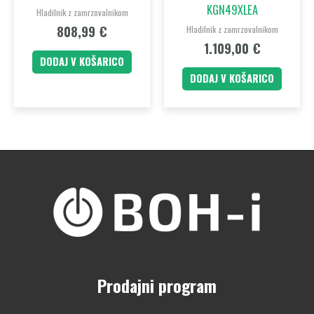
KGN49XLEA
Hladilnik z zamrzovalnikom
808,99
€
Hladilnik z zamrzovalnikom
1.109,00
€
DODAJ V KOŠARICO
DODAJ V KOŠARICO
Prodajni program