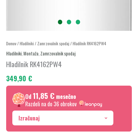
Hladilnik
Domov
/
Hladilniki
/
Zamrzovalnik spodaj
/ Hladilnik RK4162PW4
RK4162PW4
Hladilniki
,
Montaža
,
Zamrzovalnik spodaj
količina
Hladilnik RK4162PW4
349,90
€
11,85 €
Od
mesečno
Razdeli na do 36 obrokov
Izračunaj