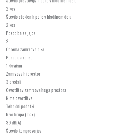
Število prestavljivih polic v hladilnem delu
2 kos
Število steklenih polic v hladilnem delu
2 kos
Posodica za jajca
2
Oprema zamrzovalnika
Posodica za led
1 klasična
Zamrzovalni prostor
3 predali
Osvetlitev zamrzovalnega prostora
Nima osvetlitve
Tehnični podatki
Nivo hrupa (max)
39 dB(A)
Število kompresorjev