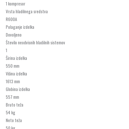
1 kompresor
Vrsta hladilnega sredstva
R600A
Polaganje izdelka
Dovoljeno
Število neodvisnih hladilnih sistemov
1
Širina izdelka
550 mm
Višina izdelka
1613 mm
Globina izdelka
557 mm
Bruto teža
54 kg
Neto teža
50 kg