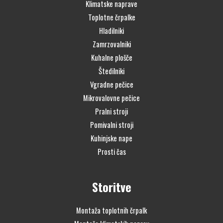
Klimatske naprave
Toplotne črpalke
Hladilniki
Zamrzovalniki
Kuhalne plošče
Štedilniki
Vgradne pečice
Mikrovalovne pečice
Pralni stroji
Pomivalni stroji
Kuhinjske nape
Prosti čas
Storitve
Montaža toplotnih črpalk