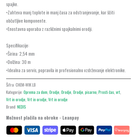
spajke.
•Zahteva manj toplote in manj časa za odstranjevanje, kar ščiti
občutljive komponente.
•Enostavna uporaba z različnimi spajkalnimi orodji.
Specifikacije:
•Širina: 2,54 mm
•Dolžina: 30 m
•Idealna za servis, popravila in profesionalno vzdrževanje elektronike.
Šifra:
CHEM-WIK LB
Kategorije:
Oprema za dom
,
Orodje
,
Orodje
,
Orodje
,
pisarno
,
Prosti čas
,
vrt
,
Vrt in orodje
,
Vrt in orodje
,
Vrt in orodje
Brand:
NEDIS
Možnost plačila na obroke - Leanpay