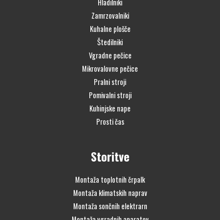
Hladilniki
Zamrzovalniki
Kuhalne plošče
Štedilniki
Vgradne pečice
Mikrovalovne pečice
Pralni stroji
Pomivalni stroji
Kuhinjske nape
Prosti čas
Storitve
Montaža toplotnih črpalk
Montaža klimatskih naprav
Montaža sončnih elektrarn
Montaža vgradnih aparatov