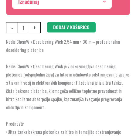
Izračunaj
-
+
DODAJ V KOŠARICO
Nedis ChemWik Desoldering Wick 2,54 mm × 30 m – profesionalna
desoldering pletenica
Nedis ChemWik Desoldering Wick je visokozmogljiva desoldering
pletenica (odspajkalna žica) za hitro in učinkovito odstranjevanje spajke
s tiskanih vezij in elektronskih komponent. Izdelana je iz ultra tanke,
čiste bakrene pletenice, ki omogoča odlično toplotno prevodnost in
hitro kapilarno absorpcijo spajke, kar zmanjša tveganje pregrevanja
občutljivih komponent.
Prednosti:
•Ultra tanka bakrena pletenica za hitro in temeljito odstranjevanje