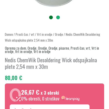
Nedis
Domov
/
Prosti čas
/
vrt
/
Vrt in orodje
/
Orodje
/ Nedis ChemWik Desoldering
Wick odspajkalna plete 2,54 mm x 30m
ChemWik
Desoldering
Oprema za dom
,
Orodje
,
Orodje
,
Orodje
,
pisarno
,
Prosti čas
,
vrt
,
Vrt in
orodje
,
Vrt in orodje
,
Vrt in orodje
Wick
Nedis ChemWik Desoldering Wick odspajkalna
odspajkalna
plete 2,54 mm x 30m
plete
2,54
80,00
€
mm
x
26,67 €
x 3 obroki
30m
0% obresti, 0 stroškov
količina