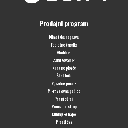
Prodajni program
Klimatske naprave
Toplotne črpalke
Hladilniki
Zamrzovalniki
Kuhalne plošče
Štedilniki
Vgradne pečice
Mikrovalovne pečice
Pralni stroji
Pomivalni stroji
Kuhinjske nape
Prosti čas