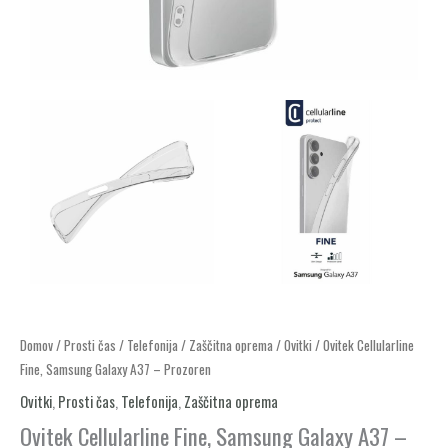
Ovitek
Domov
/
Prosti čas
/
Telefonija
/
Zaščitna oprema
/
Ovitki
/ Ovitek Cellularline
Fine, Samsung Galaxy A37 – Prozoren
Cellularline
Fine,
Ovitki
,
Prosti čas
,
Telefonija
,
Zaščitna oprema
Samsung
Ovitek Cellularline Fine, Samsung Galaxy A37 –