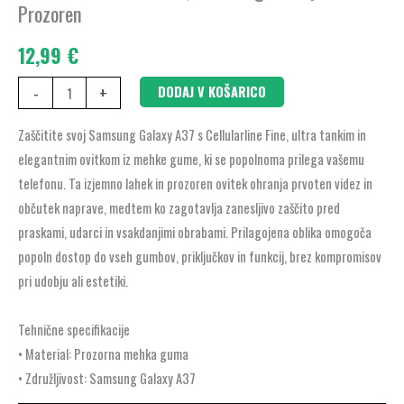
Galaxy
Prozoren
A37
12,99
€
-
Prozoren
-
+
DODAJ V KOŠARICO
količina
Zaščitite svoj Samsung Galaxy A37 s Cellularline Fine, ultra tankim in
elegantnim ovitkom iz mehke gume, ki se popolnoma prilega vašemu
telefonu. Ta izjemno lahek in prozoren ovitek ohranja prvoten videz in
občutek naprave, medtem ko zagotavlja zanesljivo zaščito pred
praskami, udarci in vsakdanjimi obrabami. Prilagojena oblika omogoča
popoln dostop do vseh gumbov, priključkov in funkcij, brez kompromisov
pri udobju ali estetiki.
Tehnične specifikacije
• Material: Prozorna mehka guma
• Združljivost: Samsung Galaxy A37