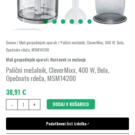
Palični
Domov
/
Mali gospodinjski aparati
/ Palični mešalnik, CleverMixx, 400 W, Bela,
Opečnato rdeča, MSM14200
mešalnik,
CleverMixx,
Mali gospodinjski aparati
,
Nastavek za mešanje
400
Palični mešalnik, CleverMixx, 400 W, Bela,
W,
Opečnato rdeča, MSM14200
Bela,
38,91
€
Opečnato
rdeča,
-
+
DODAJ V KOŠARICO
MSM14200
količina
Podatkovni list izdelka
↗