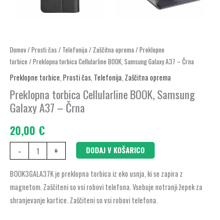
Preklopna
Domov
/
Prosti čas
/
Telefonija
/
Zaščitna oprema
/
Preklopne
torbice
/ Preklopna torbica Cellularline BOOK, Samsung Galaxy A37 – Črna
torbica
Cellularline
Preklopne torbice
,
Prosti čas
,
Telefonija
,
Zaščitna oprema
BOOK,
Preklopna torbica Cellularline BOOK, Samsung
Samsung
Galaxy A37 – Črna
Galaxy
20,00
€
A37
-
-
+
DODAJ V KOŠARICO
Črna
količina
BOOK3GALA37K je preklopna torbica iz eko usnja, ki se zapira z
magnetom. Zaščiteni so vsi robovi telefona. Vsebuje notranji žepek za
shranjevanje kartice. Zaščiteni so vsi robovi telefona.