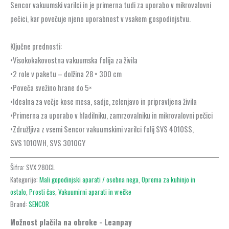
Sencor vakuumski varilci in je primerna tudi za uporabo v mikrovalovni
pečici, kar povečuje njeno uporabnost v vsakem gospodinjstvu.
Ključne prednosti:
•Visokokakovostna vakuumska folija za živila
•2 role v paketu – dolžina 28 × 300 cm
•Poveča svežino hrane do 5×
•Idealna za večje kose mesa, sadje, zelenjavo in pripravljena živila
•Primerna za uporabo v hladilniku, zamrzovalniku in mikrovalovni pečici
•Združljiva z vsemi Sencor vakuumskimi varilci folij SVS 4010SS,
SVS 1010WH, SVS 3010GY
Šifra:
SVX 280CL
Kategorije:
Mali gopodinjski aparati / osebna nega
,
Oprema za kuhinjo in
ostalo
,
Prosti čas
,
Vakuumirni aparati in vrečke
Brand:
SENCOR
Možnost plačila na obroke - Leanpay