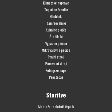
Klimatske naprave
Toplotne črpalke
Hladilniki
Zamrzovalniki
Kuhalne plošče
Štedilniki
Vgradne pečice
Mikrovalovne pečice
Pralni stroji
Pomivalni stroji
Kuhinjske nape
Prosti čas
Storitve
Montaža toplotnih črpalk