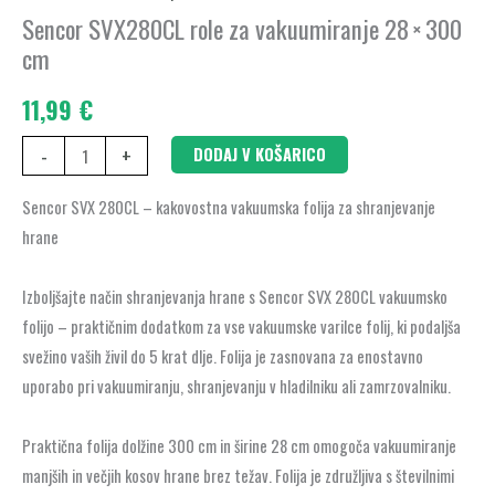
vakuumiranje
Sencor SVX280CL role za vakuumiranje 28 × 300
28 × 300
cm
cm
količina
11,99
€
-
+
DODAJ V KOŠARICO
Sencor SVX 280CL – kakovostna vakuumska folija za shranjevanje
hrane
Izboljšajte način shranjevanja hrane s Sencor SVX 280CL vakuumsko
folijo – praktičnim dodatkom za vse vakuumske varilce folij, ki podaljša
svežino vaših živil do 5 krat dlje. Folija je zasnovana za enostavno
uporabo pri vakuumiranju, shranjevanju v hladilniku ali zamrzovalniku.
Praktična folija dolžine 300 cm in širine 28 cm omogoča vakuumiranje
manjših in večjih kosov hrane brez težav. Folija je združljiva s številnimi