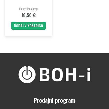
Električni skiroji
18,56
€
DODAJ V KOŠARICO
Prodajni program