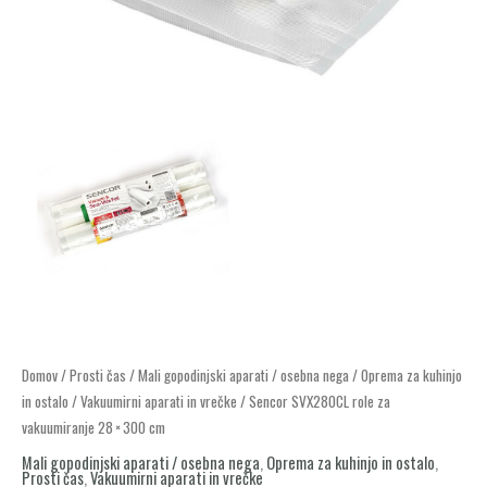
Sencor
Domov
/
Prosti čas
/
Mali gopodinjski aparati / osebna nega
/
Oprema za kuhinjo
in ostalo
/
Vakuumirni aparati in vrečke
/ Sencor SVX280CL role za
SVX280CL
vakuumiranje 28 × 300 cm
role
Mali gopodinjski aparati / osebna nega
,
Oprema za kuhinjo in ostalo
,
za
Prosti čas
,
Vakuumirni aparati in vrečke