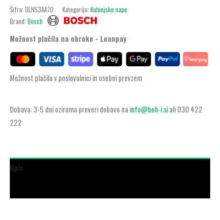
Šifra:
DLN53AA70
Kategorija:
Kuhinjske nape
Brand:
Bosch
Možnost plačila na obroke - Leanpay
Možnost plačila v poslovalnici in osebni prevzem
Dobava: 3-5 dni oziroma preveri dobavo na
info@boh-i.si
ali 030 422
222
Opis
Dodatne podrobnosti