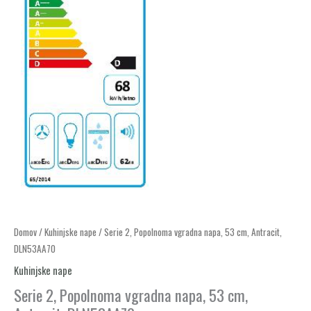
Serie
Domov
/
Kuhinjske nape
/ Serie 2, Popolnoma vgradna napa, 53 cm, Antracit,
DLN53AA70
2,
Popolnoma
Kuhinjske nape
vgradna
Serie 2, Popolnoma vgradna napa, 53 cm,
napa,