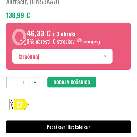
Antracit, DLN53AA70
53
138,99
€
cm,
Antracit,
46,33 €
DLN53AA70
x 3 obroki
količina
0% obresti, 0 stroškov
Izračunaj
-
+
DODAJ V KOŠARICO
Podatkovni list izdelka
↗