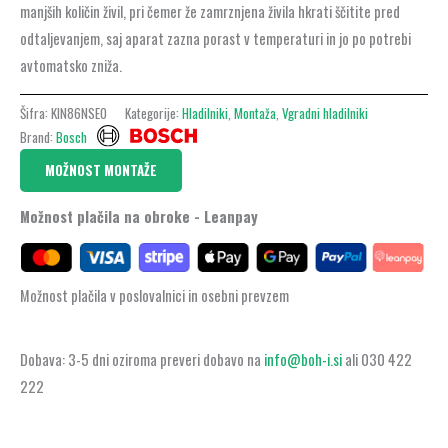
manjših količin živil, pri čemer že zamrznjena živila hkrati ščitite pred
odtaljevanjem, saj aparat zazna porast v temperaturi in jo po potrebi
avtomatsko zniža.
Šifra:
KIN86NSE0
Kategorije:
Hladilniki
,
Montaža
,
Vgradni hladilniki
Brand:
Bosch
MOŽNOST MONTAŽE
Možnost plačila na obroke - Leanpay
Možnost plačila v poslovalnici in osebni prevzem
Dobava: 3-5 dni oziroma preveri dobavo na
info@boh-i.si
ali 030 422
222