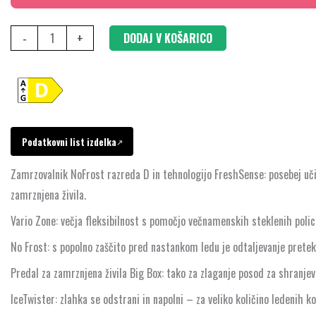
Bela,
GSN58AWDP
-
+
DODAJ V KOŠARICO
količina
Podatkovni list izdelka
↗
Zamrzovalnik NoFrost razreda D in tehnologijo FreshSense: posebej uč
zamrznjena živila.
Vario Zone: večja fleksibilnost s pomočjo večnamenskih steklenih poli
No Frost: s popolno zaščito pred nastankom ledu je odtaljevanje pretek
Predal za zamrznjena živila Big Box: tako za zlaganje posod za shranjev
IceTwister: zlahka se odstrani in napolni – za veliko količino ledenih ko