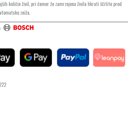
h količin živil, pri čemer že zamrznjena živila hkrati ščitite pred
avtomatsko zniža.
h
 222