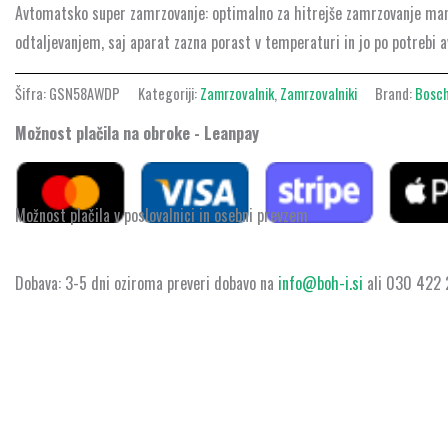
Avtomatsko super zamrzovanje: optimalno za hitrejše zamrzovanje manjši
odtaljevanjem, saj aparat zazna porast v temperaturi in jo po potrebi 
Šifra:
GSN58AWDP
Kategoriji:
Zamrzovalnik
,
Zamrzovalniki
Brand:
Bosc
Možnost plačila na obroke - Leanpay
Možnost plačila v poslovalnici in osebni prevzem
Dobava: 3-5 dni oziroma preveri dobavo na
info@boh-i.si
ali 030 422