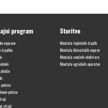
ajni program
Storitve
ke naprave
Montaža toplotnih črpalk
e črpalke
Montaža klimatskih naprav
ki
Montaža sončnih elektrarn
alniki
Montaža vgradnih aparatov
 plošče
ki
 pečice
lovne pečice
troji
i stroji