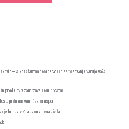
inkovit – s konstantno temperaturo zamrzovanja varuje vaša
c in predalov v zamrzovalnem prostoru.
lost, prihrani vam čas in napor.
anje kot za večja zamrznjena živila.
ck.