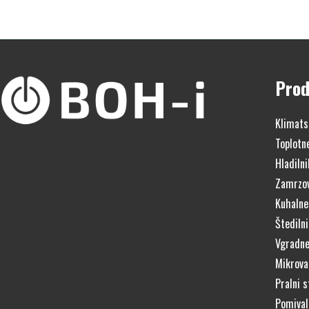
Prod
Klimats
Toplotn
Hladilni
Zamrzov
Kuhalne
Štedilni
Vgradne
Mikrova
Pralni s
Pomivaln