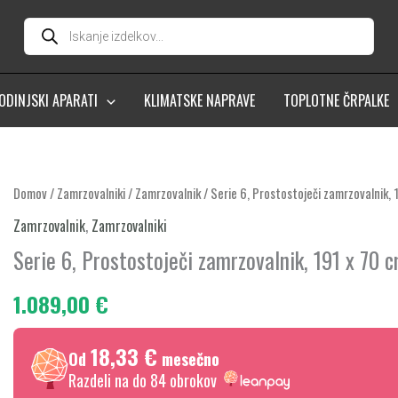
Products
search
ODINJSKI APARATI
KLIMATSKE NAPRAVE
TOPLOTNE ČRPALKE
Serie
Domov
/
Zamrzovalniki
/
Zamrzovalnik
/ Serie 6, Prostostoječi zamrzovalnik
6,
Zamrzovalnik
,
Zamrzovalniki
Prostostoječi
Serie 6, Prostostoječi zamrzovalnik, 191 x 7
zamrzovalnik,
191
1.089,00
€
x
70
18,33 €
Od
mesečno
cm,
Razdeli na do 84 obrokov