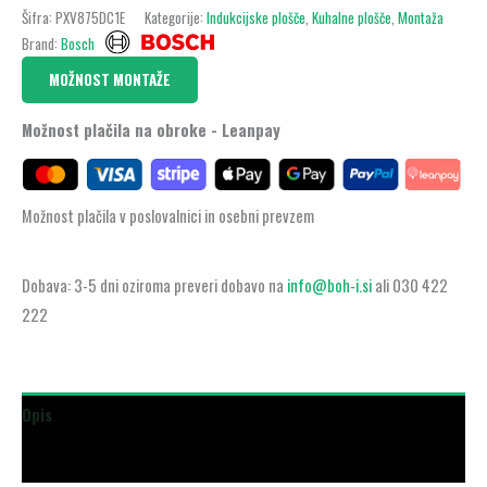
Šifra:
PXV875DC1E
Kategorije:
Indukcijske plošče
,
Kuhalne plošče
,
Montaža
Brand:
Bosch
MOŽNOST MONTAŽE
Možnost plačila na obroke - Leanpay
Možnost plačila v poslovalnici in osebni prevzem
Dobava: 3-5 dni oziroma preveri dobavo na
info@boh-i.si
ali 030 422
222
Opis
Dodatne podrobnosti