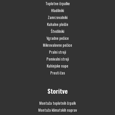
Toplotne črpalke
Hladilniki
Zamrzovalniki
Kuhalne plošče
Štedilniki
Vgradne pečice
Mikrovalovne pečice
Pralni stroji
Pomivalni stroji
Kuhinjske nape
Prosti čas
Storitve
Montaža toplotnih črpalk
Montaža klimatskih naprav