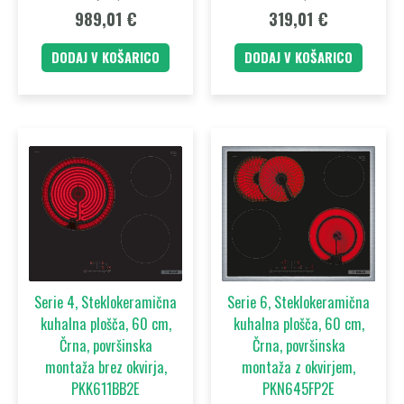
989,01
€
319,01
€
DODAJ V KOŠARICO
DODAJ V KOŠARICO
Serie 4, Steklokeramična
Serie 6, Steklokeramična
kuhalna plošča, 60 cm,
kuhalna plošča, 60 cm,
Črna, površinska
Črna, površinska
montaža brez okvirja,
montaža z okvirjem,
PKK611BB2E
PKN645FP2E