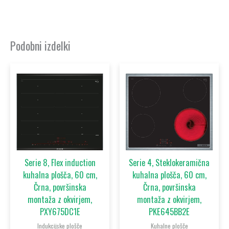
Podobni izdelki
Serie 8, Flex induction
Serie 4, Steklokeramična
kuhalna plošča, 60 cm,
kuhalna plošča, 60 cm,
Črna, površinska
Črna, površinska
montaža z okvirjem,
montaža z okvirjem,
PXY675DC1E
PKE645BB2E
Indukcijske plošče
Kuhalne plošče