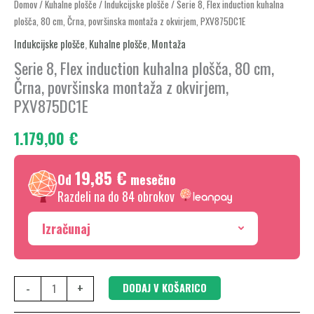
Serie
Domov
/
Kuhalne plošče
/
Indukcijske plošče
/ Serie 8, Flex induction kuhalna
plošča, 80 cm, Črna, površinska montaža z okvirjem, PXV875DC1E
8,
Flex
Indukcijske plošče
,
Kuhalne plošče
,
Montaža
induction
Serie 8, Flex induction kuhalna plošča, 80 cm,
kuhalna
Črna, površinska montaža z okvirjem,
plošča,
PXV875DC1E
80
1.179,00
€
cm,
Črna,
19,85 €
površinska
Od
mesečno
montaža
Razdeli na do 84 obrokov
z
Izračunaj
okvirjem,
PXV875DC1E
količina
-
+
DODAJ V KOŠARICO