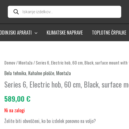
Products
search
ODINJSKI APARATI
KLIMATSKE NAPRAVE
TOPLOTNE ČRPALKE
Domov
/
Montaža
/ Series 6, Electric hob, 60 cm, Black, surface mount wit
Bela tehnika
,
Kuhalne plošče
,
Montaža
Series 6, Electric hob, 60 cm, Black, surface
589,00
€
Ni na zalogi
Želite biti obveščeni, ko bo izdelek ponovno na voljo?