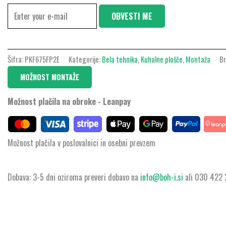
OBVESTI ME
Šifra:
PKF675FP2E
Kategorije:
Bela tehnika
,
Kuhalne plošče
,
Montaža
B
MOŽNOST MONTAŽE
Možnost plačila na obroke - Leanpay
Možnost plačila v poslovalnici in osebni prevzem
Dobava: 3-5 dni oziroma preveri dobavo na
info@boh-i.si
ali 030 422