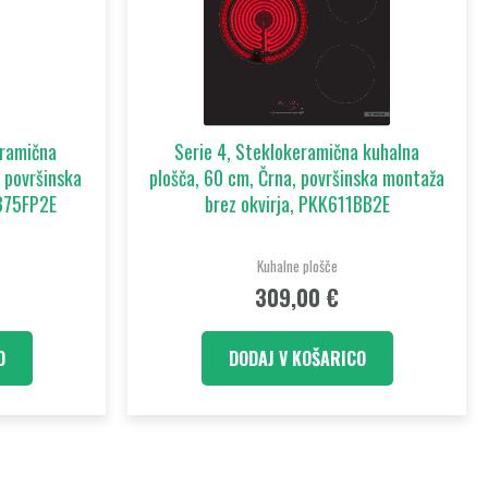
eramična
Serie 4, Steklokeramična kuhalna
 površinska
plošča, 60 cm, Črna, površinska montaža
F375FP2E
brez okvirja, PKK611BB2E
Kuhalne plošče
309,00
€
O
DODAJ V KOŠARICO