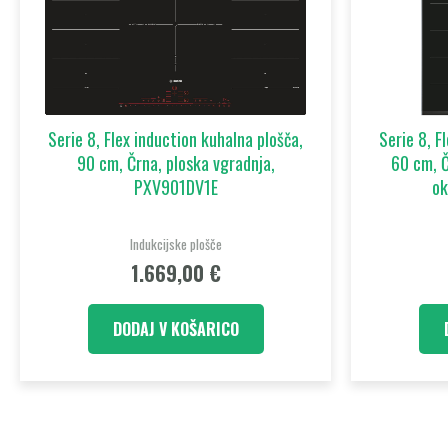
Serie 8, Flex induction kuhalna plošča,
Serie 8, F
90 cm, Črna, ploska vgradnja,
60 cm, Č
PXV901DV1E
ok
Indukcijske plošče
1.669,00
€
DODAJ V KOŠARICO