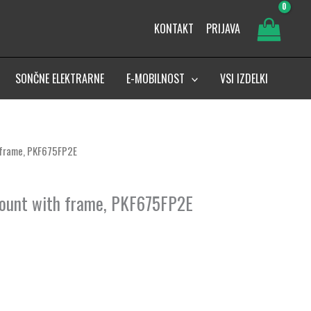
KONTAKT
PRIJAVA
SONČNE ELEKTRARNE
E-MOBILNOST
VSI IZDELKI
h frame, PKF675FP2E
 mount with frame, PKF675FP2E