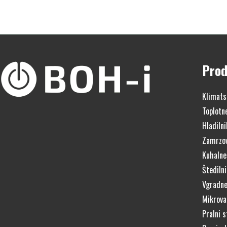
Prod
Klimats
Toplotn
Hladilni
Zamrzov
Kuhalne
Štedilni
Vgradne
Mikrova
Pralni s