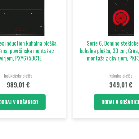
lex induction kuhalna plošča,
Serie 6, Domino steklok
rna, površinska montaža z
kuhalna plošča, 30 cm, Črna,
virjem, PXY675DC1E
montaža z okvirjem, PK
Indukcijske plošče
Kuhalne plošče
989,01
€
349,01
€
DODAJ V KOŠARICO
DODAJ V KOŠARIC