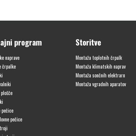
ajni program
Storitve
ke naprave
Montaža toplotnih črpalk
e črpalke
Montaža klimatskih naprav
ki
Montaža sončnih elektrarn
alniki
Montaža vgradnih aparatov
 plošče
ki
 pečice
lovne pečice
troji