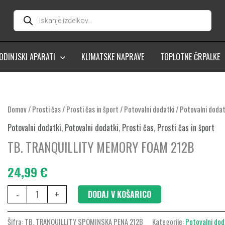
Products
search
ODINJSKI APARATI
KLIMATSKE NAPRAVE
TOPLOTNE ČRPALKE
TB.
Domov
/
Prosti čas
/
Prosti čas in šport
/
Potovalni dodatki
/
Potovalni dodat
TRANQUILLITY
Potovalni dodatki
,
Potovalni dodatki
,
Prosti čas
,
Prosti čas in šport
MEMORY
TB. TRANQUILLITY MEMORY FOAM 212B
FOAM
212B
24,99
€
količina
-
+
DODAJ V KOŠARICO
Šifra:
TB. TRANQUILLITY SPOMINSKA PENA 212B
Kategorije:
Potovalni dod