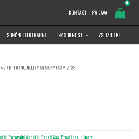
KONTAKT
PRIJAVA
SONČNE ELEKTRARNE
E-MOBILNOST
VSI IZDELKI
ki
/ TB. TRANQUILLITY MEMORY FOAM 212B
atki
,
Potovalni dodatki
,
Prosti čas
,
Prosti čas in šport