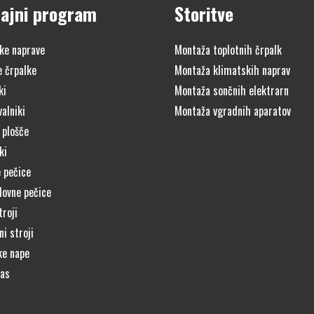
ajni program
Storitve
ke naprave
Montaža toplotnih črpalk
e črpalke
Montaža klimatskih naprav
ki
Montaža sončnih elektrarn
alniki
Montaža vgradnih aparatov
 plošče
ki
 pečice
lovne pečice
troji
i stroji
ke nape
čas