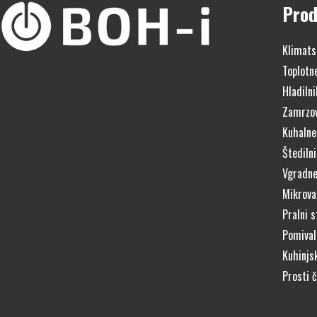
Prod
Klimats
Toplotn
Hladilni
Zamrzov
Kuhalne
Štedilni
Vgradne
Mikrova
Pralni s
Pomivaln
Kuhinjs
Prosti 