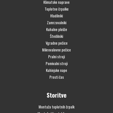
Klimatske naprave
Toplotne črpalke
Hladilniki
Zamrzovalniki
Kuhalne plošče
Štedilniki
Vgradne pečice
Mikrovalovne pečice
Pralni stroji
Pomivalni stroji
Kuhinjske nape
Prosti čas
Storitve
Montaža toplotnih črpalk