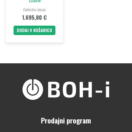
1350W
Električni skiroji
1.695,80
€
DODAJ V KOŠARICO
Prodajni program