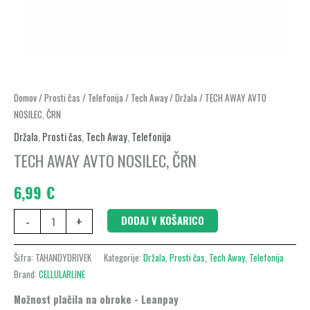
TECH
Domov
/
Prosti čas
/
Telefonija
/
Tech Away
/
Držala
/ TECH AWAY AVTO
NOSILEC, ČRN
AWAY
AVTO
Držala
,
Prosti čas
,
Tech Away
,
Telefonija
NOSILEC,
TECH AWAY AVTO NOSILEC, ČRN
ČRN
6,99
€
količina
-
+
DODAJ V KOŠARICO
Šifra:
TAHANDYDRIVEK
Kategorije:
Držala
,
Prosti čas
,
Tech Away
,
Telefonija
Brand:
CELLULARLINE
Možnost plačila na obroke - Leanpay