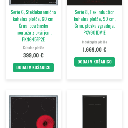
Serie 6, Steklokeramična
Serie 8, Flex induction
kuhalna plošča, 60 cm,
kuhalna plošča, 90 cm,
Črna, površinska
Črna, ploska vgradnja,
montaža z okvirjem,
PXV901DV1E
PKN645FP2E
Indukcijske plošče
Kuhalne plošče
1.669,00
€
399,00
€
DODAJ V KOŠARICO
DODAJ V KOŠARICO