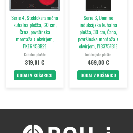
Serie 4, Steklokeramična
Serie 6, Domino
kuhalna plošča, 60 cm,
indukcijska kuhalna
Črna, površinska
plošča, 30 cm, Črna,
montaža z okvirjem,
površinska montaža z
PKE645BB2E
okvirjem, PIB375FB1E
Kuhalne plošče
Indukcijske plošče
319,01
€
469,00
€
DODAJ V KOŠARICO
DODAJ V KOŠARICO