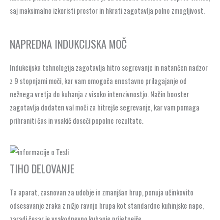
saj maksimalno izkoristi prostor in hkrati zagotavlja polno zmogljivost.
NAPREDNA INDUKCIJSKA MOČ
Indukcijska tehnologija zagotavlja hitro segrevanje in natančen nadzor
z 9 stopnjami moči, kar vam omogoča enostavno prilagajanje od
nežnega vretja do kuhanja z visoko intenzivnostjo. Način booster
zagotavlja dodaten val moči za hitrejše segrevanje, kar vam pomaga
prihraniti čas in vsakič doseči popolne rezultate.
TIHO DELOVANJE
Ta aparat, zasnovan za udobje in zmanjšan hrup, ponuja učinkovito
odsesavanje zraka z nižjo ravnjo hrupa kot standardne kuhinjske nape,
zaradi česar je vsakodnevno kuhanje prijetnejše.