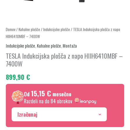
TESLA
Domov
/
Kuhalne plošče
/
Indukcijske plošče
/ TESLA Indukcijska plošča z napo
HIIH6410MBF – 7400W
Indukcijska
plošča
Indukcijske plošče
,
Kuhalne plošče
,
Montaža
z
TESLA Indukcijska plošča z napo HIIH6410MBF –
napo
7400W
HIIH6410MBF
899,90
€
-
7400W
15,15 €
količina
Od
mesečno
Razdeli na do 84 obrokov
Izračunaj