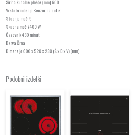
Širina kuhalne plošče (mm)
600
Vrsta krmiljenja
Senzor na dotik
Stopnje moči
9
Skupna moč
7400 W
Časovnik
480 minut
Barva
Črna
Dimenzije
600 x 520 x 230 (Š x D x V) (mm)
Podobni izdelki