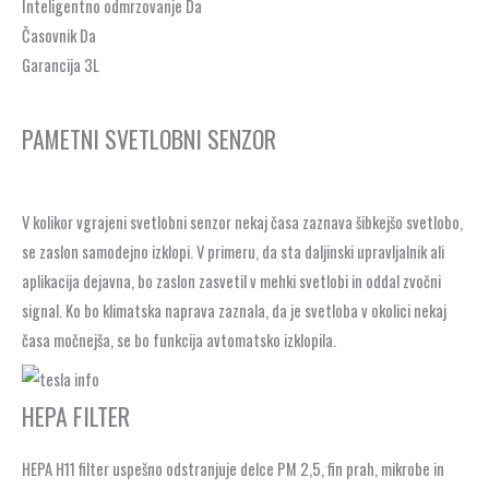
Inteligentno odmrzovanje Da
Časovnik Da
Garancija 3L
PAMETNI SVETLOBNI SENZOR
V kolikor vgrajeni svetlobni senzor nekaj časa zaznava šibkejšo svetlobo,
se zaslon samodejno izklopi. V primeru, da sta daljinski upravljalnik ali
aplikacija dejavna, bo zaslon zasvetil v mehki svetlobi in oddal zvočni
signal. Ko bo klimatska naprava zaznala, da je svetloba v okolici nekaj
časa močnejša, se bo funkcija avtomatsko izklopila.
HEPA FILTER
HEPA H11 filter uspešno odstranjuje delce PM 2,5, fin prah, mikrobe in