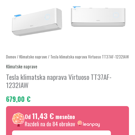
Tesla
Domov
/
Klimatske naprave
/ Tesla klimatska naprava Virtuoso TT37AF-1232IAW
klimatska
Klimatske naprave
naprava
Tesla klimatska naprava Virtuoso TT37AF-
Virtuoso
1232IAW
TT37AF-
679,00
€
1232IAW
količina
11,43 €
Od
mesečno
Razdeli na do 84 obrokov