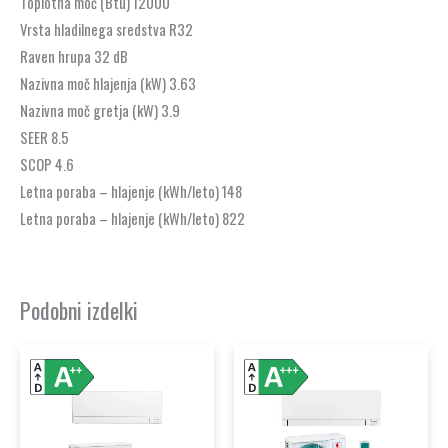
Toplotna moč (Btu) 12000
Vrsta hladilnega sredstva R32
Raven hrupa 32 dB
Nazivna moč hlajenja (kW) 3.63
Nazivna moč gretja (kW) 3.9
SEER 8.5
SCOP 4.6
Letna poraba – hlajenje (kWh/leto) 148
Letna poraba – hlajenje (kWh/leto) 822
Podobni izdelki
Ta
Ta
izdelek
izdelek
ima
ima
več
več