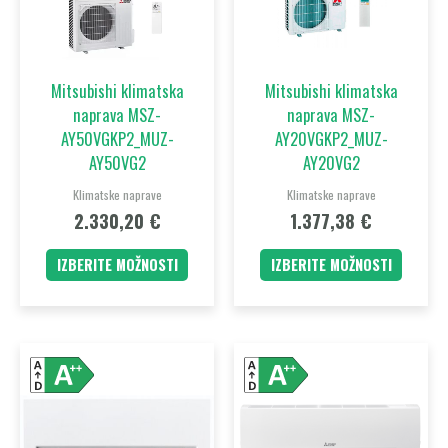
različic.
različic.
Možnosti
Možnost
lahko
lahko
Mitsubishi klimatska
Mitsubishi klimatska
izberete
izberet
naprava MSZ-
naprava MSZ-
na
na
AY50VGKP2_MUZ-
AY20VGKP2_MUZ-
strani
strani
AY50VG2
AY20VG2
izdelka
izdelka
Klimatske naprave
Klimatske naprave
2.330,20
€
1.377,38
€
IZBERITE MOŽNOSTI
IZBERITE MOŽNOSTI
Ta
Ta
izdelek
izdelek
ima
ima
več
več