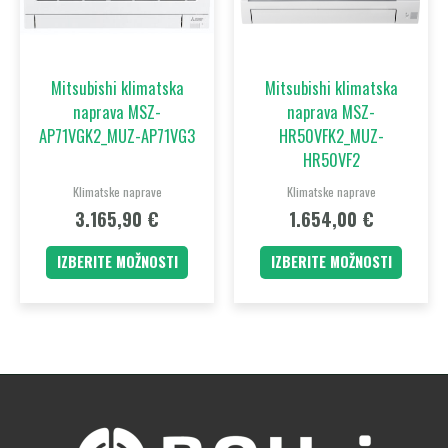
različic.
različic.
Možnosti
Možnost
lahko
lahko
Mitsubishi klimatska
Mitsubishi klimatska
izberete
izberet
naprava MSZ-
naprava MSZ-
na
na
AP71VGK2_MUZ-AP71VG3
HR50VFK2_MUZ-
strani
strani
HR50VF2
izdelka
izdelka
Klimatske naprave
Klimatske naprave
3.165,90
€
1.654,00
€
IZBERITE MOŽNOSTI
IZBERITE MOŽNOSTI