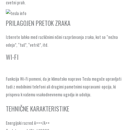
cvetni prah.
PRILAGOJEN PRETOK ZRAKA
Izberete lahko med različnimi nčini razprševanja zraka, kot so “nežna
odeja”, “tuš”, “vetrič”, itd.
WI-FI
Funkcija Wi-Fi pomeni, da je klimatsko napravo Tesla mogoče upravljati
tudi z mobilnimi telefoni ali drugimi pametnimi napravami: opcija, ki
prispeva k vašemu vsakodnevnemu ugodju in udobju.
TEHNIČNE KARAKTERISTIKE
Energijski razred A+++/A++