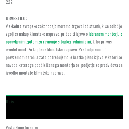
222
OBVESTILO:
V skladu z evropsko zakonodajo moramo trgovci od strank, ki se odločijo
zgolj za nakup klimatske naprave, pridobiti izjavo o
izbranem monterju z
opravljenim izpitom za ravnanje s toplogrednimi plini
, ki bo pri vas
izvedel montažo kupljene klimatske naprave. Pred odpremo ali
prevzemom naročila zato potrebujemo le kratko pisno izjavo, v kateri se
navede katerega pooblaščenega monterja oz. podjetje se predvideva za
izvedbo montaže klimatske naprave.
Opis
Dodatne podrobnosti
Vrsta klime Inverter