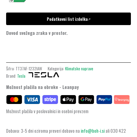
Podatkovni list izdelka
↗
Dovod svežega zraka v prostor.
Šifra:
TT37AF-1232IAW
Kategorija:
Klimatske naprave
Brand:
Tesla
Možnost plačila na obroke - Leanpay
Možnost plačila v poslovalnici in osebni prevzem
Dobava: 3-5 dni oziroma preveri dobavo na
info@boh-i.si
ali 030 422