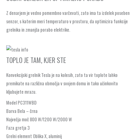
Z denarjem je vedno pomembno varčevati, zato ima ta izdelek poseben
senzor, s katerim meri temperaturo v prostoru, da optimizira funkcije
grelnika in zmanjša porabo elektrike.
TOPLO JE TAM, KJER STE
Konvekcijski grelnik Tesla je na kolesih, zato ta vir toplote lahko
premikate na različna območja v svojem domu in tako učinkovito
kljubujete mrazu.
Model PC311WBD
Barva Bela – črna
Največja moč 800 W/1200 W/2000 W
Faza gretja 3
Grelni element Oblika X, aluminij