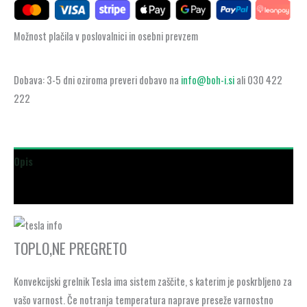
Možnost plačila v poslovalnici in osebni prevzem
Dobava: 3-5 dni oziroma preveri dobavo na
info@boh-i.si
ali 030 422
222
Opis
Dodatne podrobnosti
TOPLO,NE PREGRETO
Konvekcijski grelnik Tesla ima sistem zaščite, s katerim je poskrbljeno za
vašo varnost. Če notranja temperatura naprave preseže varnostno