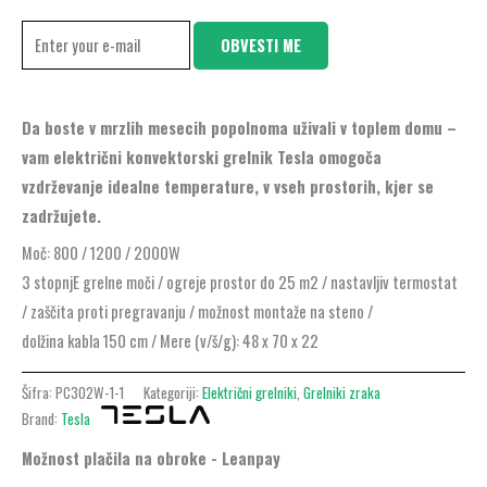
OBVESTI ME
Da boste v mrzlih mesecih popolnoma uživali v toplem domu –
vam električni konvektorski grelnik Tesla omogoča
vzdrževanje idealne temperature, v vseh prostorih, kjer se
zadržujete.
Moč: 800 / 1200 / 2000W
3 stopnjE grelne moči / ogreje prostor do 25 m2 / nastavljiv termostat
/ zaščita proti pregravanju / možnost montaže na steno /
dolžina kabla 150 cm / Mere (v/š/g): 48 x 70 x 22
Šifra:
PC302W-1-1
Kategoriji:
Električni grelniki
,
Grelniki zraka
Brand:
Tesla
Možnost plačila na obroke - Leanpay