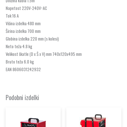
Dolžina kabla 1.5m
Napetost 220V-240V~AC
Tok 16 A
Višina izdelka 480 mm
Širina izdelka 700 mm
Globina izdelka 220 mm (s kolesi)
Neto teža 4.8 kg
Velikost škatle (D x Š x V) mm 740x120x495 mm
Bruto teža 6.0 kg
EAN 8606031242932
Podobni izdelki