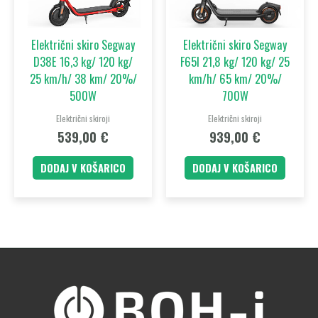
Električni skiro Segway
Električni skiro Segway
D38E 16,3 kg/ 120 kg/
F65I 21,8 kg/ 120 kg/ 25
25 km/h/ 38 km/ 20%/
km/h/ 65 km/ 20%/
500W
700W
Električni skiroji
Električni skiroji
539,00
€
939,00
€
DODAJ V KOŠARICO
DODAJ V KOŠARICO