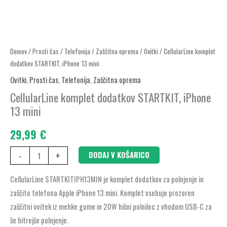
CellularLine
Domov
/
Prosti čas
/
Telefonija
/
Zaščitna oprema
/
Ovitki
/ CellularLine komplet
dodatkov STARTKIT, iPhone 13 mini
komplet
dodatkov
Ovitki
,
Prosti čas
,
Telefonija
,
Zaščitna oprema
STARTKIT,
CellularLine komplet dodatkov STARTKIT, iPhone
iPhone
13 mini
13
29,99
€
mini
količina
-
+
DODAJ V KOŠARICO
CellularLine STARTKITIPH13MIN je komplet dodatkov za polnjenje in
zaščito telefona Apple iPhone 13 mini. Komplet vsebuje prozoren
zaščitni ovitek iz mehke gume in 20W hišni polnilec z vhodom USB-C za
še hitrejše polnjenje.