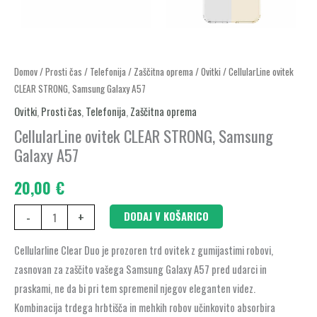
CellularLine
Domov
/
Prosti čas
/
Telefonija
/
Zaščitna oprema
/
Ovitki
/ CellularLine ovitek
CLEAR STRONG, Samsung Galaxy A57
ovitek
CLEAR
Ovitki
,
Prosti čas
,
Telefonija
,
Zaščitna oprema
STRONG,
CellularLine ovitek CLEAR STRONG, Samsung
Samsung
Galaxy A57
Galaxy
20,00
€
A57
količina
-
+
DODAJ V KOŠARICO
Cellularline Clear Duo je prozoren trd ovitek z gumijastimi robovi,
zasnovan za zaščito vašega Samsung Galaxy A57 pred udarci in
praskami, ne da bi pri tem spremenil njegov eleganten videz.
Kombinacija trdega hrbtišča in mehkih robov učinkovito absorbira