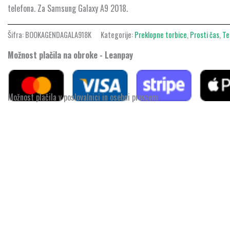
količina
telefona. Za Samsung Galaxy A9 2018.
Šifra:
BOOKAGENDAGALA918K
Kategorije:
Preklopne torbice
,
Prosti čas
,
Te
Možnost plačila na obroke - Leanpay
Možnost plačila v poslovalnici in osebni prevzem