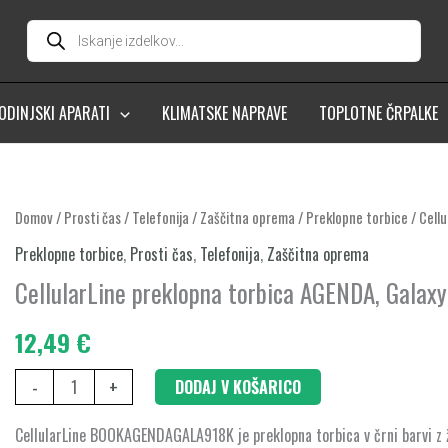
Products
search
ODINJSKI APARATI
KLIMATSKE NAPRAVE
TOPLOTNE ČRPALKE
CellularLine
Domov
/
Prosti čas
/
Telefonija
/
Zaščitna oprema
/
Preklopne torbice
/ Cell
preklopna
Preklopne torbice
,
Prosti čas
,
Telefonija
,
Zaščitna oprema
torbica
CellularLine preklopna torbica AGENDA, Galaxy
AGENDA,
Galaxy
12,49
€
A9
-
+
DODAJ V KOŠARICO
2018,
črna
CellularLine BOOKAGENDAGALA918K je preklopna torbica v črni barvi z ž