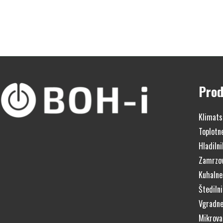
Prod
Klimats
Toplotn
Hladilni
Zamrzov
Kuhalne
Štedilni
Vgradne
Mikrova