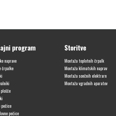
ajni program
Storitve
ke naprave
Montaža toplotnih črpalk
e črpalke
Montaža klimatskih naprav
ki
Montaža sončnih elektrarn
alniki
Montaža vgradnih aparatov
 plošče
ki
 pečice
lovne pečice