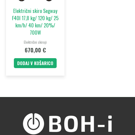
Električni skiro Segway
F40I 17,8 kg/ 120 kg/ 25
km/h/ 40 km/ 20%/
700W
Električni skiroji
670,00
€
DODAJ V KOŠARICO