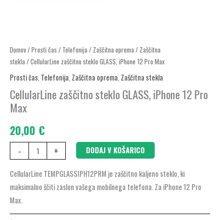
CellularLine
Domov
/
Prosti čas
/
Telefonija
/
Zaščitna oprema
/
Zaščitna
stekla
/ CellularLine zaščitno steklo GLASS, iPhone 12 Pro Max
zaščitno
steklo
Prosti čas
,
Telefonija
,
Zaščitna oprema
,
Zaščitna stekla
GLASS,
CellularLine zaščitno steklo GLASS, iPhone 12 Pro
iPhone
Max
12
20,00
€
Pro
Max
-
+
DODAJ V KOŠARICO
količina
CellularLine TEMPGLASSIPH12PRM je zaščitno kaljeno steklo, ki
maksimalno ščiti zaslon vašega mobilnega telefona. Za iPhone 12 Pro
Max.